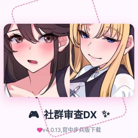

🎮
🎮
社群审查DX
✨
v4.0.13,官中步兵版下载