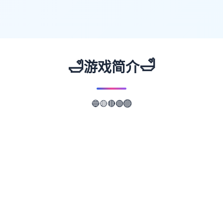
🛁
🛁
游戏简介
🟡
🔴
🔵
🟢
🟣
📖
游戏故事
✨
成天在家里无所事事的悠斗是个电脑天才与偶
像宅。 尽管有些不甘愿，但为了生计，还是
在接到社群平台Facibook的邀请后，成为了